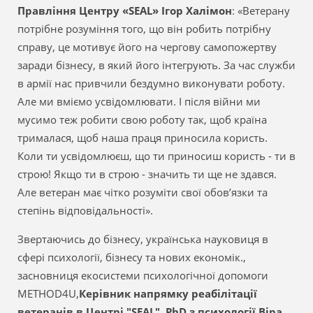
Правління Центру «SEAL» Ігор Халімон
: «Ветерану
потрібне розуміння того, що він робить потрібну
справу, це мотивує його на чергову самопожертву
заради бізнесу, в який його інтегрують. За час служби
в армії нас привчили бездумно виконувати роботу.
Але ми вміємо усвідомлювати. І після війни ми
мусимо теж робити свою роботу так, щоб країна
трималася, щоб наша праця приносила користь.
Коли ти усвідомлюєш, що ти приносиш користь - ти в
строю! Якщо ти в строю - значить ти ще не здався.
Але ветеран має чітко розуміти свої обов’язки та
степінь відповідальності».
Звертаючись до бізнесу, українська науковиця в
сфері психології, бізнесу та нових економік.,
засновниця екосистеми психологічної допомоги
METHOD4U,
Керівник напрямку реабілітації
ветеранів в Центрі "SEAL", PhD з психології Віра